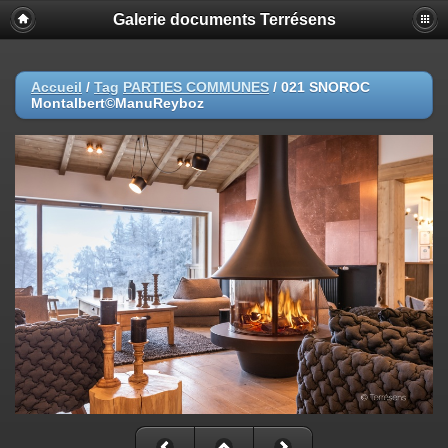
Galerie documents Terrésens
Accueil
/
Tag
PARTIES COMMUNES
/
021 SNOROC
Montalbert©ManuReyboz