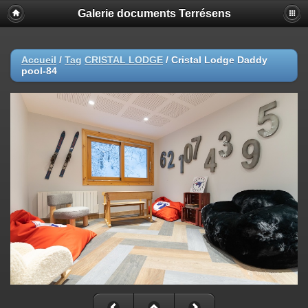
Galerie documents Terrésens
Accueil
/
Tag
CRISTAL LODGE
/
Cristal Lodge Daddy
pool-84