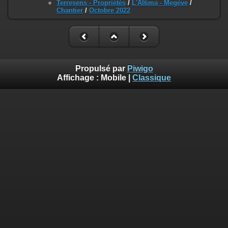
Terresens - Propriétés
/
L'Altima - Megève
/
Chantier
/
Octobre 2022
Propulsé par
Piwigo
Affichage :
Mobile
|
Classique