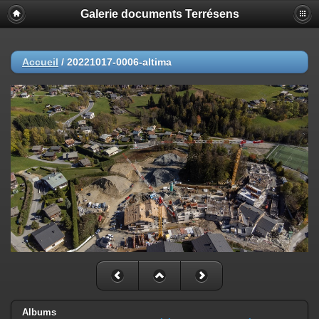
Galerie documents Terrésens
Accueil
/
20221017-0006-altima
Albums