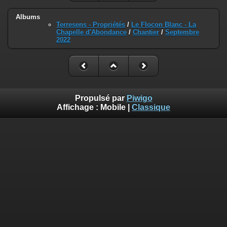
Albums
Terresens - Propriétés
/
Le Flocon Blanc - La
Chapelle d'Abondance
/
Chantier
/
Septembre
2022
Propulsé par
Piwigo
Affichage :
Mobile
|
Classique