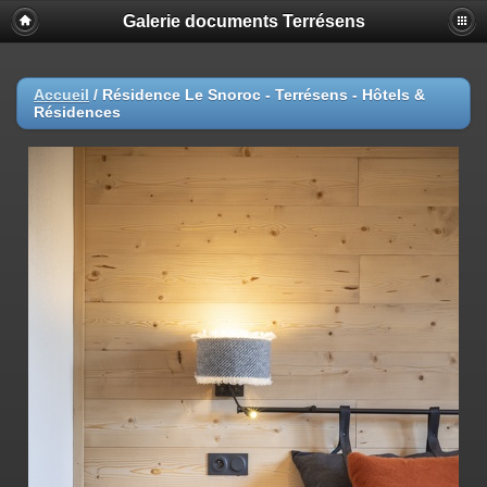
Galerie documents Terrésens
Accueil
/
Résidence Le Snoroc - Terrésens - Hôtels &
Résidences