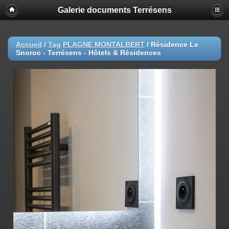
Galerie documents Terrésens
Accueil
/
Tag
PLAGNE MONTALBERT
/
Résidence Le
Snoroc - Terrésens - Hôtels & Résidences