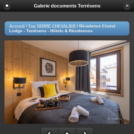
Galerie documents Terrésens
Accueil
/
Tag
SERRE CHEVALIER
/
Résidence Cristal
Lodge - Terrésens - Hôtels & Résidences