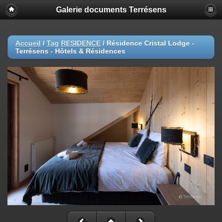
Galerie documents Terrésens
Accueil
/
Tag
RESIDENCE
/
Résidence Cristal Lodge -
Terrésens - Hôtels & Résidences