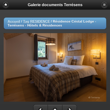
Galerie documents Terrésens
Accueil
/
Tag
RESIDENCE
/
Résidence Cristal Lodge -
Terrésens - Hôtels & Résidences