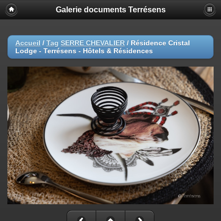
Galerie documents Terrésens
Accueil
/
Tag
SERRE CHEVALIER
/
Résidence Cristal
Lodge - Terrésens - Hôtels & Résidences