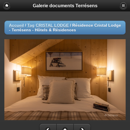
Galerie documents Terrésens
Accueil
/
Tag
CRISTAL LODGE
/
Résidence Cristal Lodge
- Terrésens - Hôtels & Résidences