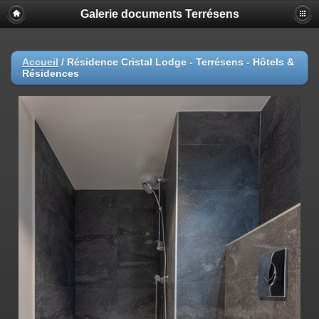
Galerie documents Terrésens
Accueil
/
Résidence Cristal Lodge - Terrésens - Hôtels &
Résidences