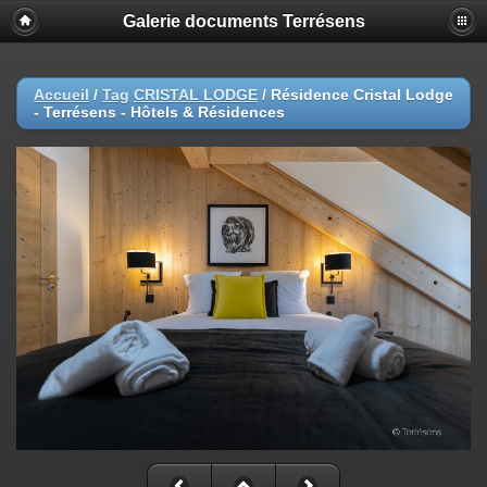
Galerie documents Terrésens
Accueil
/
Tag
CRISTAL LODGE
/
Résidence Cristal Lodge
- Terrésens - Hôtels & Résidences