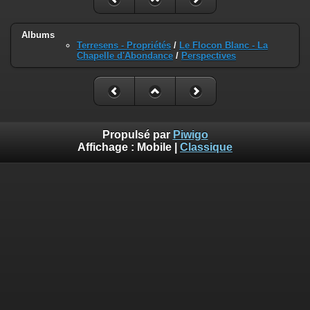
Albums
Terresens - Propriétés
/
Le Flocon Blanc - La
Chapelle d'Abondance
/
Perspectives
Propulsé par
Piwigo
Affichage :
Mobile
|
Classique