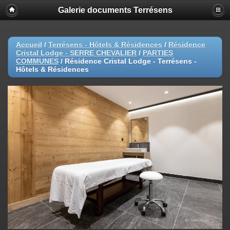
Galerie documents Terrésens
Accueil
/
Terrésens - Hôtels & Résidences
/
Résidence
Cristal Lodge - SERRE CHEVALIER
/
PARTIES
COMMUNES
/
Résidence Cristal Lodge - Terrésens -
Hôtels & Résidences