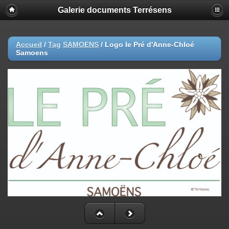
Galerie documents Terrésens
Accueil
/
Tag
SAMOENS
/
Logo le Pré d'Anne-Chloé
Samoens