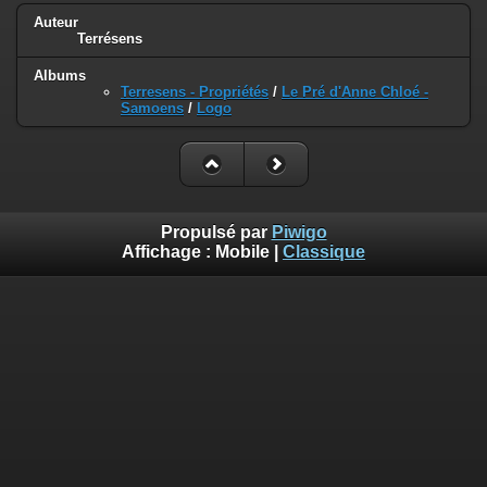
Auteur
Terrésens
Albums
Terresens - Propriétés
/
Le Pré d'Anne Chloé -
Samoens
/
Logo
Propulsé par
Piwigo
Affichage :
Mobile
|
Classique