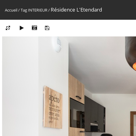
Résidence L'Etendard
Accueil
/
Tag
INTERIEUR
/