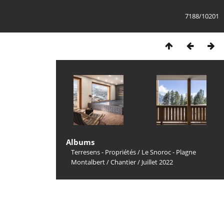
7188/10201
Albums
Terresens - Propriétés
/
Le Snoroc - Plagne
Montalbert
/
Chantier
/
Juillet 2022