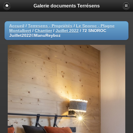
Galerie documents Terrésens
Accueil
/
Terresens - Propriétés
/
Le Snoroc - Plagne
Montalbert
/
Chantier
/
Juillet 2022
/
72 SNOROC
Juillet2022©ManuReyboz