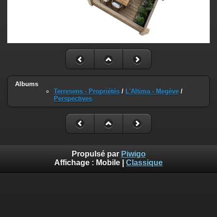
Albums
Terresens - Propriétés
/
L'Altima - Megève
/
Perspectives
Propulsé par
Piwigo
Affichage :
Mobile
|
Classique