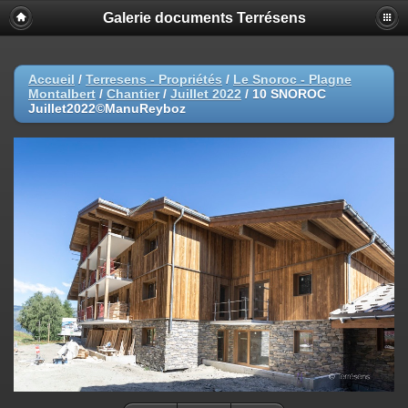
Galerie documents Terrésens
Accueil
/
Terresens - Propriétés
/
Le Snoroc - Plagne
Montalbert
/
Chantier
/
Juillet 2022
/
10 SNOROC
Juillet2022©ManuReyboz