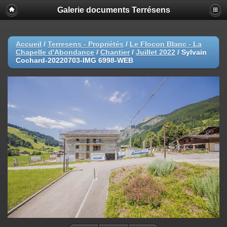
Galerie documents Terrésens
Accueil
/
Terresens - Propriétés
/
Le Flocon Blanc - La
Chapelle d'Abondance
/
Chantier
/
Juillet 2022
/
Sylvain
Cochard-20220703-IMG 6998-WEB