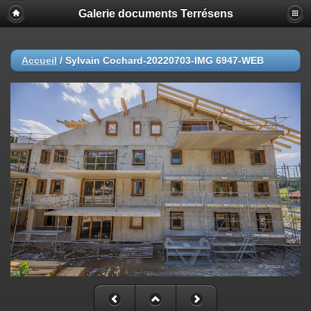
Galerie documents Terrésens
Accueil
/
Sylvain Cochard-20220703-IMG 6947-WEB