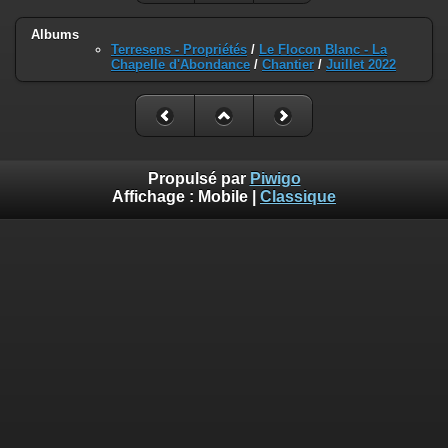
Albums
Terresens - Propriétés
/
Le Flocon Blanc - La
Chapelle d'Abondance
/
Chantier
/
Juillet 2022
Propulsé par
Piwigo
Affichage :
Mobile
|
Classique