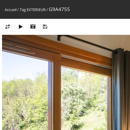
G9A4755
Accueil
/
Tag
EXTERIEUR
/