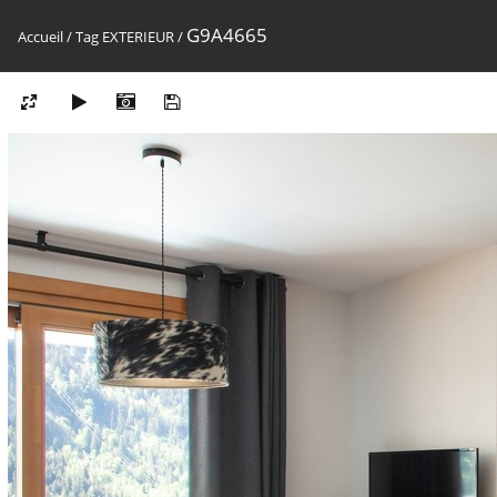
G9A4665
Accueil
/
Tag
EXTERIEUR
/