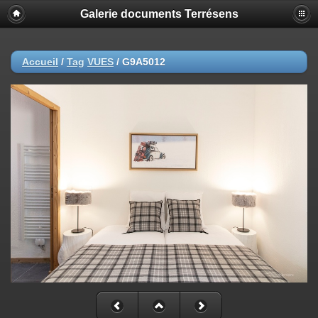
Galerie documents Terrésens
Accueil
/
Tag
VUES
/
G9A5012