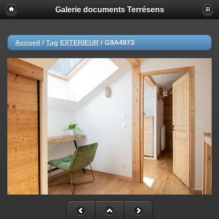
Galerie documents Terrésens
Accueil
/
Tag
EXTERIEUR
/
G9A4973