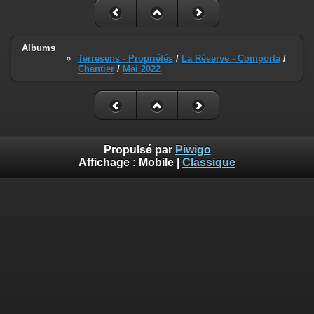
Albums
Terresens - Propriétés
/
La Réserve - Comporta
/
Chantier
/
Mai 2022
Propulsé par
Piwigo
Affichage :
Mobile
|
Classique