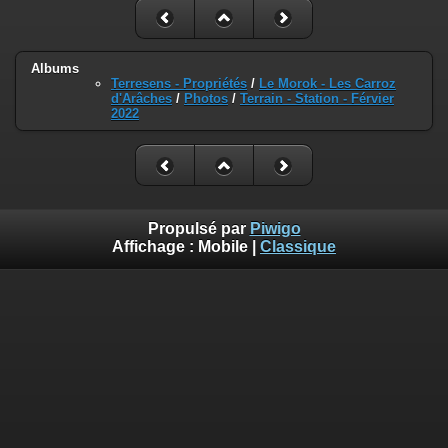
Albums
Terresens - Propriétés
/
Le Morok - Les Carroz
d'Arâches
/
Photos
/
Terrain - Station - Férvier
2022
Propulsé par
Piwigo
Affichage :
Mobile
|
Classique