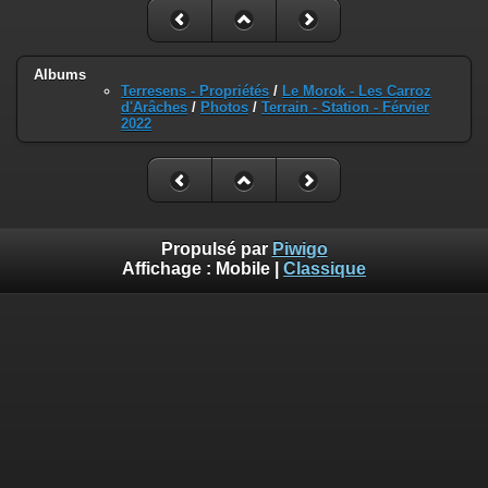
Albums
Terresens - Propriétés
/
Le Morok - Les Carroz
d'Arâches
/
Photos
/
Terrain - Station - Férvier
2022
Propulsé par
Piwigo
Affichage :
Mobile
|
Classique