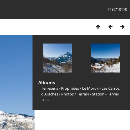
7487/10110
Albums
Terresens - Propriétés
/
Le Morok - Les Carroz
d'Arâches
/
Photos
/
Terrain - Station - Férvier
2022