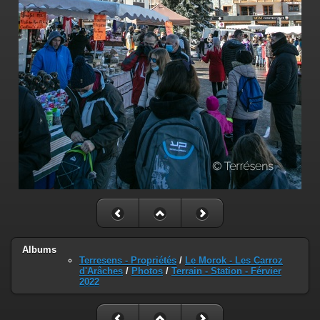
Albums
Terresens - Propriétés
/
Le Morok - Les Carroz
d'Arâches
/
Photos
/
Terrain - Station - Férvier
2022