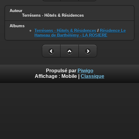
Auteur
Terrésens - Hôtels & Résidences
Albums
Terrésens - Hôtels & Résidences
/
Résidence Le
Hameau de Barthélémy - LA ROSIERE
Propulsé par
Piwigo
Affichage :
Mobile
|
Classique