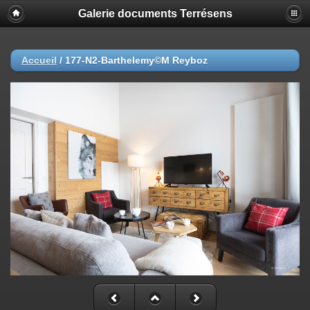
Galerie documents Terrésens
Accueil
/
177-N2-Barthelemy©M Reyboz