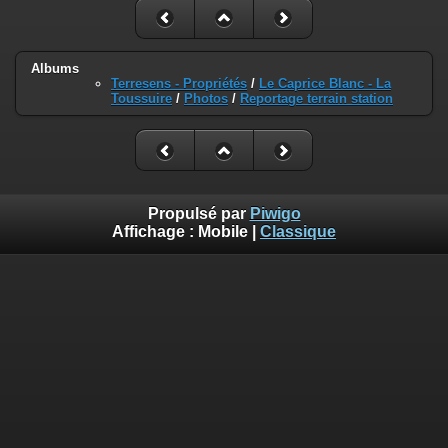
Albums
Terresens - Propriétés
/
Le Caprice Blanc - La
Toussuire
/
Photos
/
Reportage terrain station
Propulsé par
Piwigo
Affichage :
Mobile
|
Classique