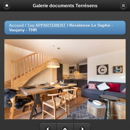
Galerie documents Terrésens
Accueil
/
Tag
APPARTEMENT
/
Résidence Le Saphir -
Vaujany - THR