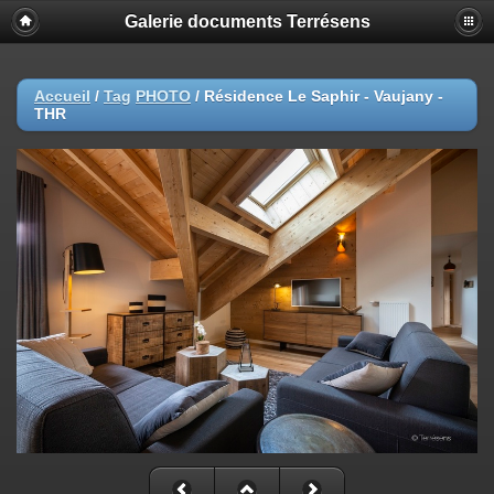
Galerie documents Terrésens
Accueil
/
Tag
PHOTO
/
Résidence Le Saphir - Vaujany -
THR