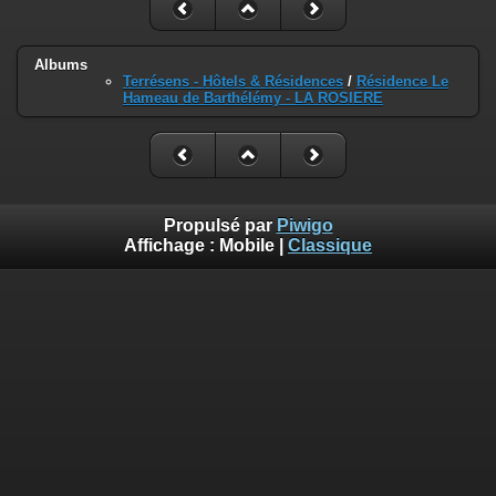
Albums
Terrésens - Hôtels & Résidences
/
Résidence Le
Hameau de Barthélémy - LA ROSIERE
Propulsé par
Piwigo
Affichage :
Mobile
|
Classique