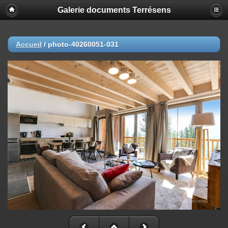
Galerie documents Terrésens
Accueil
/
photo-40260051-031