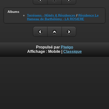
Albums
Terrésens - Hôtels & Résidences
/
Résidence Le
Hameau de Barthélémy - LA ROSIERE
Propulsé par
Piwigo
Affichage :
Mobile
|
Classique