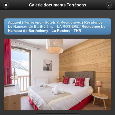
Galerie documents Terrésens
Accueil
/
Terrésens - Hôtels & Résidences
/
Résidence
Le Hameau de Barthélémy - LA ROSIERE
/
Résidence Le
Hameau de Barthélémy - La Rosière - THR