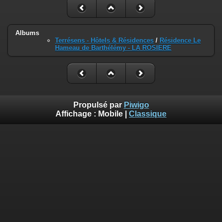
Albums
Terrésens - Hôtels & Résidences
/
Résidence Le
Hameau de Barthélémy - LA ROSIERE
Propulsé par
Piwigo
Affichage :
Mobile
|
Classique