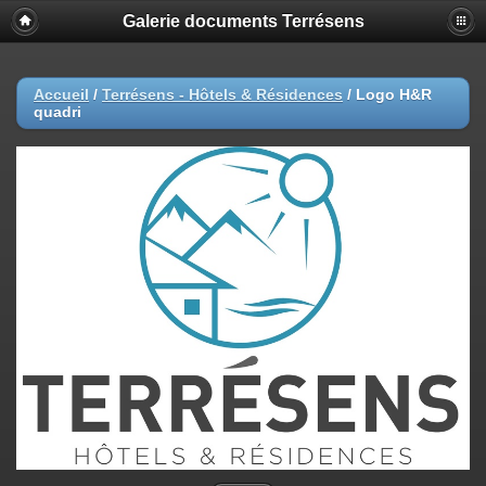
Galerie documents Terrésens
Accueil
/
Terrésens - Hôtels & Résidences
/
Logo H&R
quadri