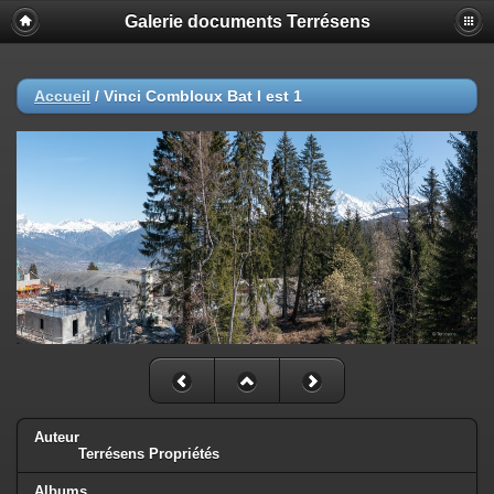
Galerie documents Terrésens
Accueil
/
Vinci Combloux Bat I est 1
Auteur
Terrésens Propriétés
Albums