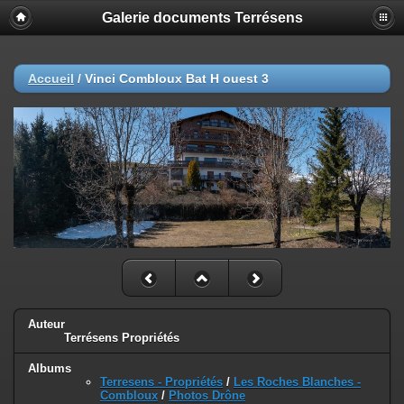
Galerie documents Terrésens
Accueil
/
Vinci Combloux Bat H ouest 3
Auteur
Terrésens Propriétés
Albums
Terresens - Propriétés
/
Les Roches Blanches -
Combloux
/
Photos Drône