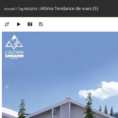
Altima Tendance de vues (5)
Accueil
/
Tag
MEGEVE
/