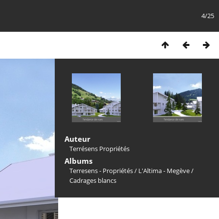
4/25
Auteur
Terrésens Propriétés
Albums
Terresens - Propriétés
/
L'Altima - Megève
/
Cadrages blancs