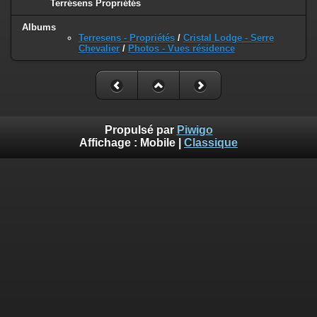
Terrésens Propriétés
Albums
Terresens - Propriétés
/
Cristal Lodge - Serre
Chevalier
/
Photos - Vues résidence
Propulsé par
Piwigo
Affichage :
Mobile
|
Classique