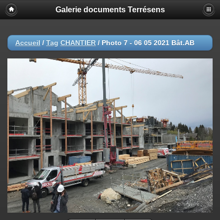
Galerie documents Terrésens
Accueil
/
Tag
CHANTIER
/
Photo 7 - 06 05 2021 Bât.AB