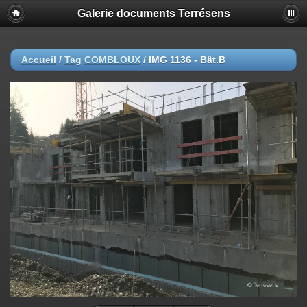
Galerie documents Terrésens
Accueil
/
Tag
COMBLOUX
/
IMG 1136 - Bât.B