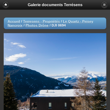
Galerie documents Terrésens
Accueil
/
Terresens - Propriétés
/
Le Quartz - Peisey
Nancroix
/
Photos Drône
/
DJI 0694