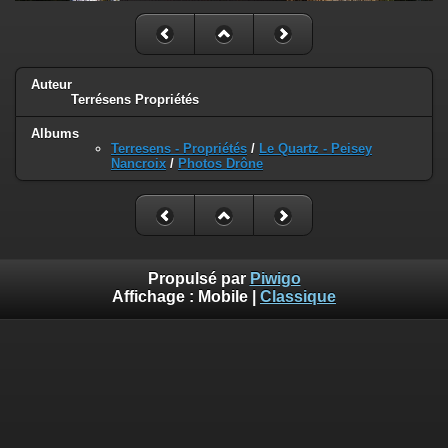
Auteur
Terrésens Propriétés
Albums
Terresens - Propriétés
/
Le Quartz - Peisey
Nancroix
/
Photos Drône
Propulsé par
Piwigo
Affichage :
Mobile
|
Classique