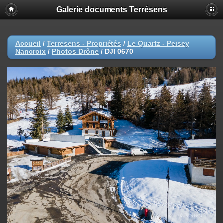
Galerie documents Terrésens
Accueil
/
Terresens - Propriétés
/
Le Quartz - Peisey
Nancroix
/
Photos Drône
/
DJI 0670