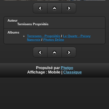
Auteur
Terrésens Propriétés
Albums
Terresens - Propriétés
/
Le Quartz - Peisey
Nancroix
/
Photos Drône
Propulsé par
Piwigo
Affichage :
Mobile
|
Classique