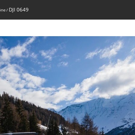
DJI 0649
ône
/