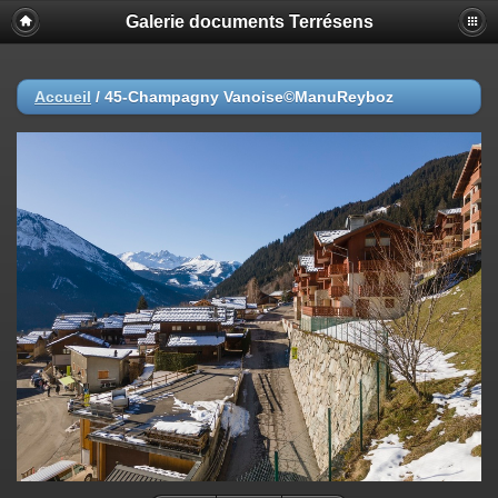
Galerie documents Terrésens
Accueil
/
45-Champagny Vanoise©ManuReyboz